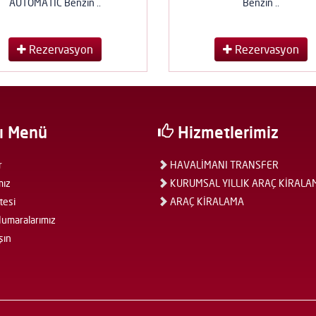
AUTOMATİC Benzin ..
Benzin ..
Rezervasyon
Rezervasyon
ı Menü
Hizmetlerimiz
r
HAVALİMANI TRANSFER
mız
KURUMSAL YILLIK ARAÇ KİRALA
tesi
ARAÇ KİRALAMA
umaralarımız
şın