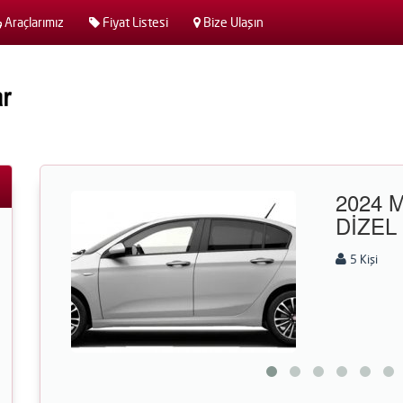
Araçlarımız
Fiyat Listesi
Bize Ulaşın
2024 
DİZEL 
5 Kişi